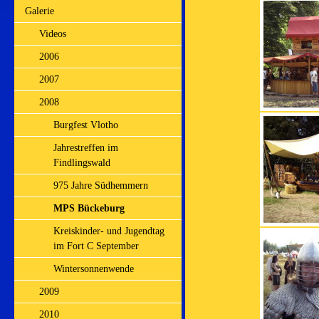
Galerie
Videos
2006
2007
2008
Burgfest Vlotho
Jahrestreffen im
Findlingswald
975 Jahre Südhemmern
MPS Bückeburg
Kreiskinder- und Jugendtag
im Fort C September
Wintersonnenwende
2009
2010