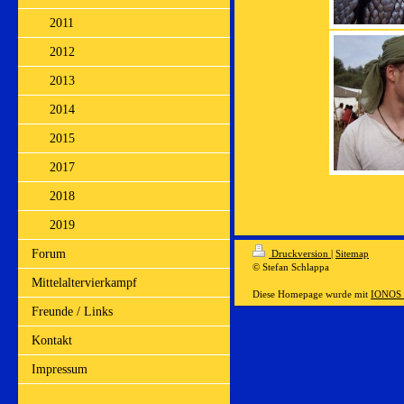
2011
2012
2013
2014
2015
2017
2018
2019
Forum
Druckversion
|
Sitemap
© Stefan Schlappa
Mittelaltervierkampf
Diese Homepage wurde mit
IONOS 
Freunde / Links
Kontakt
Impressum