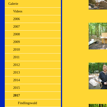
Galerie
Videos
2006
2007
2008
2009
2010
2011
2012
2013
2014
2015
2017
Findlingswald