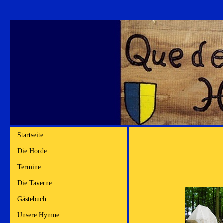
Startseite
Die Horde
Termine
Die Taverne
Gästebuch
Unsere Hymne