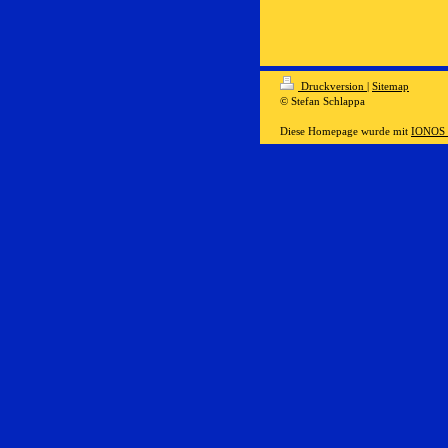
Druckversion
|
Sitemap
© Stefan Schlappa
Diese Homepage wurde mit
IONOS 