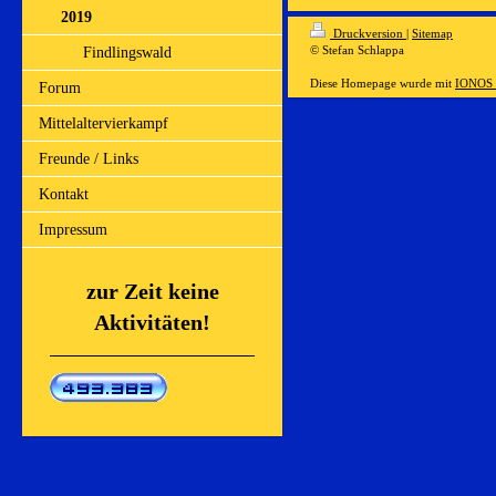
2019
Druckversion
|
Sitemap
© Stefan Schlappa
Findlingswald
Diese Homepage wurde mit
IONOS 
Forum
Mittelaltervierkampf
Freunde / Links
Kontakt
Impressum
zur Zeit keine
Aktivitäten!