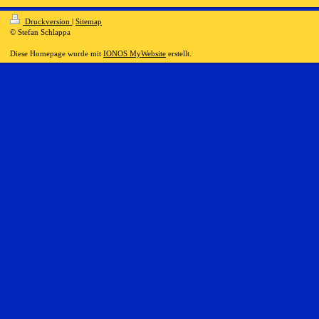
Druckversion
|
Sitemap
© Stefan Schlappa
Diese Homepage wurde mit
IONOS MyWebsite
erstellt.