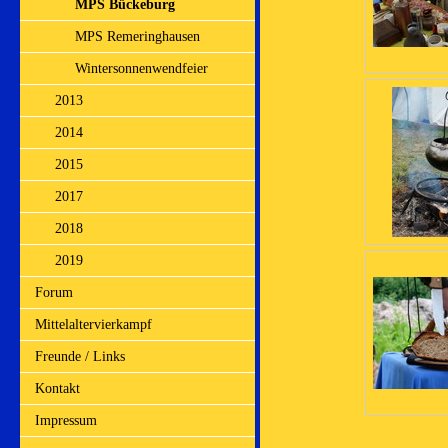
MPS Bückeburg
MPS Remeringhausen
Wintersonnenwendfeier
2013
2014
2015
2017
2018
2019
Forum
Mittelaltervierkampf
Freunde / Links
Kontakt
Impressum