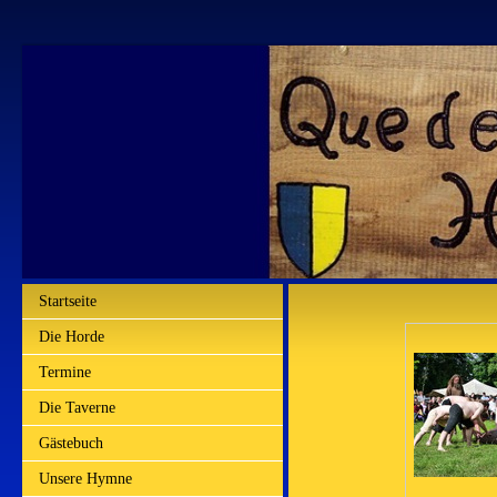
Startseite
Die Horde
Termine
Die Taverne
Gästebuch
Unsere Hymne