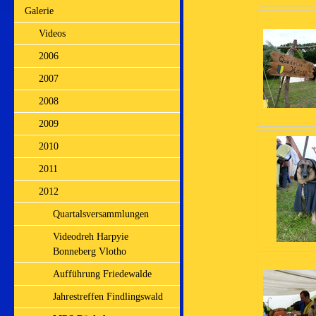
Galerie
Videos
2006
2007
2008
2009
2010
2011
2012
Quartalsversammlungen
Videodreh Harpyie
Bonneberg Vlotho
Aufführung Friedewalde
Jahrestreffen Findlingswald