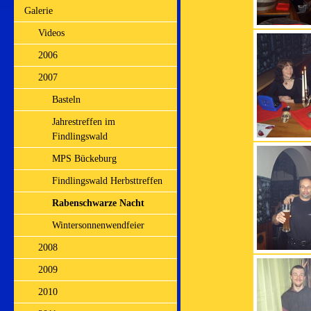
Galerie
Videos
2006
2007
Basteln
Jahrestreffen im
Findlingswald
MPS Bückeburg
Findlingswald Herbsttreffen
Rabenschwarze Nacht
Wintersonnenwendfeier
2008
2009
2010