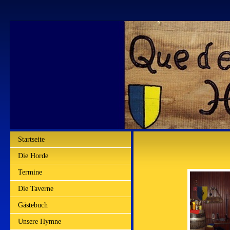
Startseite
Die Horde
Termine
Die Taverne
Gästebuch
Unsere Hymne