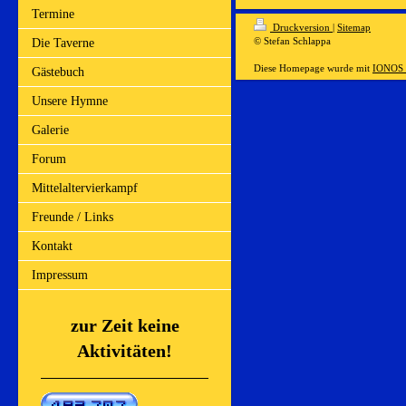
Termine
Druckversion
|
Sitemap
© Stefan Schlappa
Die Taverne
Diese Homepage wurde mit
IONOS 
Gästebuch
Unsere Hymne
Galerie
Forum
Mittelaltervierkampf
Freunde / Links
Kontakt
Impressum
zur Zeit keine
Aktivitäten!