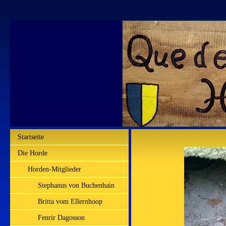
Startseite
Die Horde
Horden-Mitglieder
Stephanus von Buchenhain
Britta vom Ellernhoop
Fenrir Dagosson