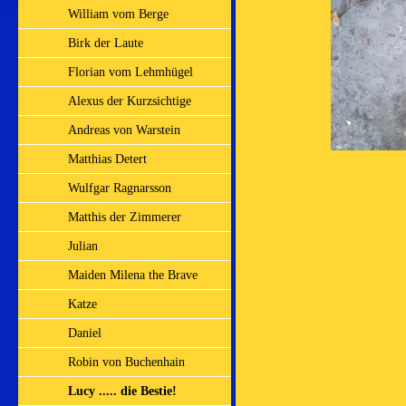
William vom Berge
Birk der Laute
Florian vom Lehmhügel
Alexus der Kurzsichtige
Andreas von Warstein
Matthias Detert
Wulfgar Ragnarsson
Matthis der Zimmerer
Julian
Maiden Milena the Brave
Katze
Daniel
Robin von Buchenhain
Lucy ..... die Bestie!