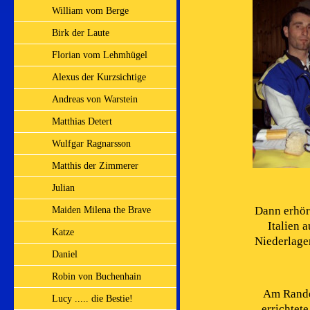
William vom Berge
Birk der Laute
Florian vom Lehmhügel
Alexus der Kurzsichtige
Andreas von Warstein
Matthias Detert
Wulfgar Ragnarsson
Matthis der Zimmerer
Julian
Dann erhör
Maiden Milena the Brave
Italien 
Katze
Niederlage
Daniel
Robin von Buchenhain
Am Rande
Lucy ..... die Bestie!
errichtet