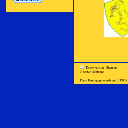
Druckversion
|
Sitemap
© Stefan Schlappa
Diese Homepage wurde mit
IONOS 