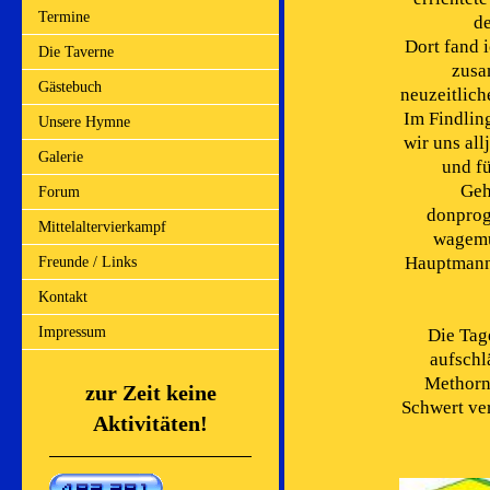
Termine
d
Dort fand 
Die Taverne
zusa
Gästebuch
neuzeitlic
Im Findli
Unsere Hymne
wir uns all
Galerie
und f
Geh
Forum
donprog
Mittelaltervierkampf
wagemu
Hauptmann 
Freunde / Links
Kontakt
Impressum
Die Tage
aufschl
Methorn 
zur Zeit keine
Schwert ver
Aktivitäten!